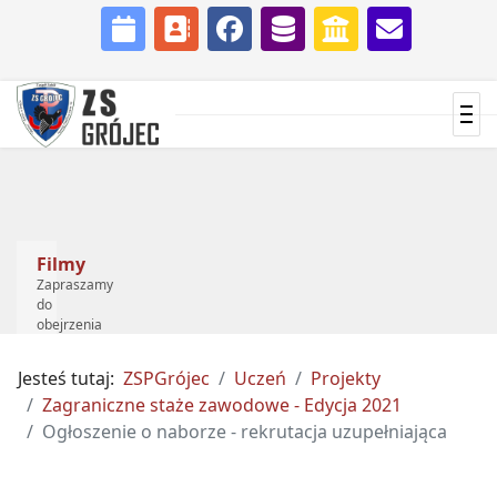
Filmy
85
lat
Zapraszamy
do
Zapraszamy
obejrzenia
do
...
uczestnictwa
...
Jesteś tutaj:
ZSPGrójec
Uczeń
Projekty
Zagraniczne staże zawodowe - Edycja 2021
Ogłoszenie o naborze - rekrutacja uzupełniająca